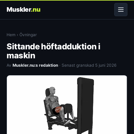
Muskler
.nu
Hem
›
Övningar
Sittande höftadduktion i
maskin
Av
Muskler.nu:s redaktion
· Senast granskad 5 juni 2026