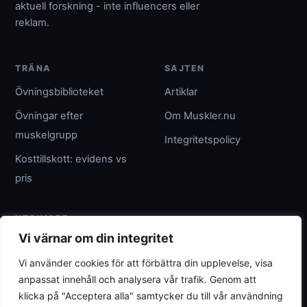
aktuell forskning - inte influencers eller
reklam.
TRÄNA
SAJTEN
Övningsbiblioteket
Artiklar
Övningar efter
Om Muskler.nu
muskelgrupp
Integritetspolicy
Kosttillskott: evidens vs
pris
UTGIVARE
Vi värnar om din integritet
Umpteenth Media
Vi använder cookies för att förbättra din upplevelse, visa
Org.nr 559183-3313
anpassat innehåll och analysera vår trafik. Genom att
wave@umpteenth.media
klicka på "Acceptera alla" samtycker du till vår användning