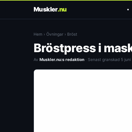
Muskler
.nu
Hem
›
Övningar
›
Bröst
Bröstpress i mas
Av
Muskler.nu:s redaktion
· Senast granskad 5 juni