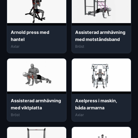
Arnold press med
Assisterad armhävning
hantel
med motståndsband
Axlar
Bröst
Assisterad armhävning
Axelpress i maskin,
med viktplatta
båda armarna
Bröst
Axlar