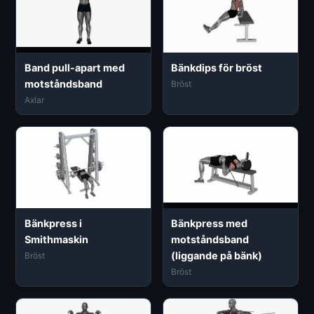
Band pull-apart med
Bänkdips för bröst
motståndsband
Bröst
Axlar
Bänkpress i
Bänkpress med
Smithmaskin
motståndsband
(liggande på bänk)
Bröst
Bröst