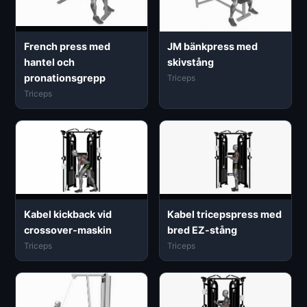
French press med
JM bänkpress med
hantel och
skivstång
pronationsgrepp
Triceps
Triceps
Kabel kickback vid
Kabel tricepspress med
crossover-maskin
bred EZ-stång
Triceps
Triceps