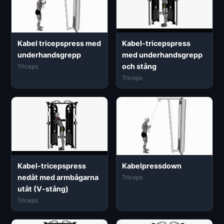
Kabel tricepspress med
Kabel-tricepspress
underhandsgrepp
med underhandsgrepp
och stång
Triceps
Triceps
Kabel-tricepspress
Kabelpressdown
nedåt med armbågarna
Triceps
utåt (V-stång)
Triceps