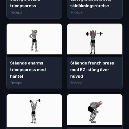
tricepspress
skidåkningsrörelse
Triceps
Triceps
Stående enarms
Stående french press
tricepspress med
med EZ-stång över
hantel
huvud
Triceps
Triceps