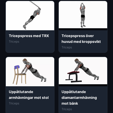
Tricepspress med TRX
Tricepspress över
huvud med kroppsvikt
Triceps
Triceps
Uppåtlutande
Uppåtlutande
armhävningar mot stol
diamantarmhävning
mot bänk
Triceps
Triceps