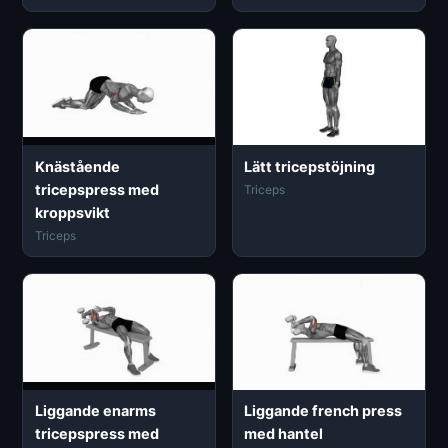
Knästående
Lätt tricepstöjning
tricepspress med
Triceps
kroppsvikt
Triceps
Liggande enarms
Liggande french press
tricepspress med
med hantel