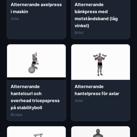
Alternerande axelpress
Alternerande
i maskin
bänkpress med
motståndsband (låg
Axlar
vinkel)
Bröst
Alternerande
Alternerande
hantelcurl och
hantelpress för axlar
overhead tricepspress
Axlar
på stabilityboll
Biceps