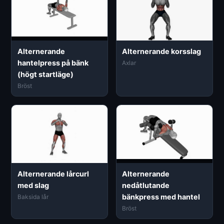
Alternerande
Alternerande korsslag
hantelpress på bänk
Axlar
(högt startläge)
Bröst
Alternerande lårcurl
Alternerande
med slag
nedåtlutande
bänkpress med hantel
Baksida lår
Bröst