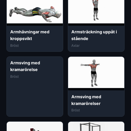
Armhävningar med
Armsträckning uppåt i
kroppsvikt
stående
Bröst
Axlar
Armsving med
kramarörelse
Bröst
Armsving med
kramarörelser
Bröst