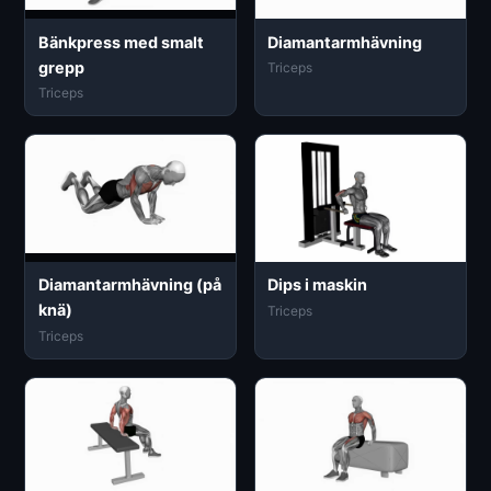
Bänkpress med smalt
Diamantarmhävning
grepp
Triceps
Triceps
Diamantarmhävning (på
Dips i maskin
knä)
Triceps
Triceps