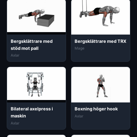
Bergsklättrare med
Bergsklättrare med TRX
stöd mot pall
Mage
Axlar
Bilateral axelpress i
Boxning höger hook
maskin
Axlar
Axlar