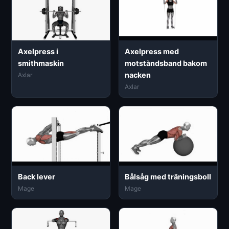
Axelpress i
Axelpress med
smithmaskin
motståndsband bakom
nacken
Axlar
Axlar
Back lever
Bålsåg med träningsboll
Mage
Mage