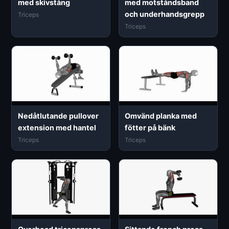
med skivstång
med motståndsband
och underhandsgrepp
Triceps
Triceps
Nedåtlutande pullover
Omvänd planka med
extension med hantel
fötter på bänk
Triceps
Triceps