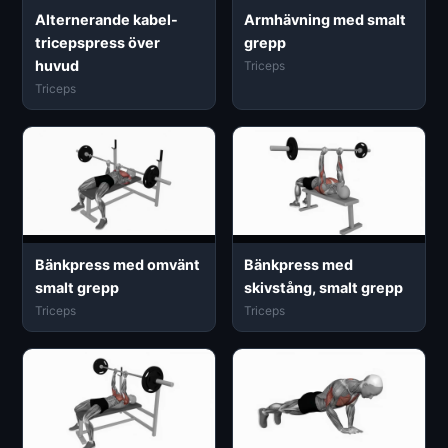
Alternerande kabel-
Armhävning med smalt
tricepspress över
grepp
huvud
Triceps
Triceps
Bänkpress med omvänt
Bänkpress med
smalt grepp
skivstång, smalt grepp
Triceps
Triceps