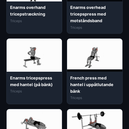
Enarms overhand
Enarms overhead
tricepstræckning
tricepspress med
motståndsband
Triceps
Triceps
Enarms tricepspress
French press med
med hantel (på bänk)
hantel i uppåtlutande
bänk
Triceps
Triceps