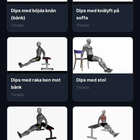
Dips med böjda knän
Dips med knälyft på
(bänk)
soffa
Triceps
Triceps
Dips med raka ben mot
Dips med stol
bänk
Triceps
Triceps