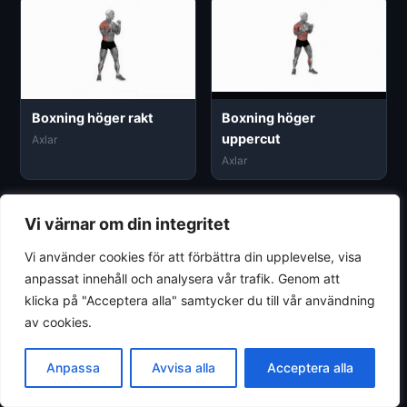
Boxning höger rakt
Boxning höger
uppercut
Axlar
Axlar
Vi värnar om din integritet
Vi använder cookies för att förbättra din upplevelse, visa
anpassat innehåll och analysera vår trafik. Genom att
klicka på "Acceptera alla" samtycker du till vår användning
Boxning vänster hook
Boxning vänster
av cookies.
uppercut
Axlar
Axlar
Anpassa
Avvisa alla
Acceptera alla