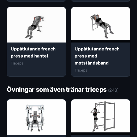
Uppåtlutande french
Uppåtlutande french
press med hantel
press med
motståndsband
Triceps
Triceps
Övningar som även tränar triceps
(243)