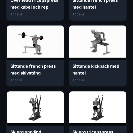
Overhead tricepspress
Sittande french press
med kabel och rep
med hantel
Triceps
Triceps
Sittande french press
Sittande kickback med
med skivstång
hantel
Triceps
Triceps
Skierg omvänd
Skierg tricepspress,