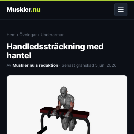
Muskler
.nu
Hem
›
Övningar
›
Underarmar
Handledssträckning med
hantel
Av
Muskler.nu:s redaktion
· Senast granskad 5 juni 2026