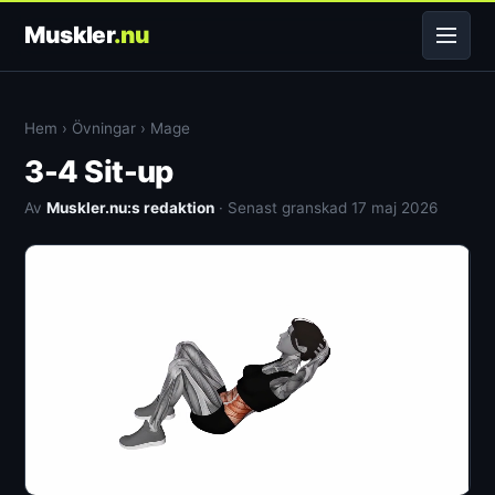
Muskler
.nu
Hem
›
Övningar
›
Mage
3-4 Sit-up
Av
Muskler.nu:s redaktion
· Senast granskad 17 maj 2026