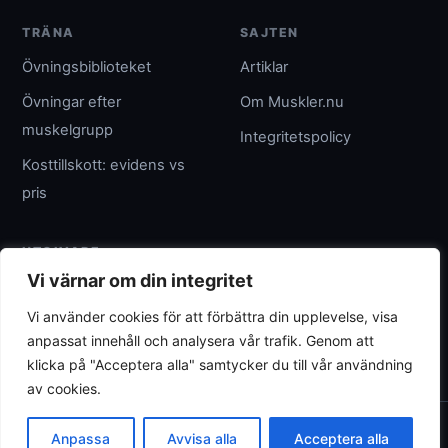
TRÄNA
SAJTEN
Övningsbiblioteket
Artiklar
Övningar efter
Om Muskler.nu
muskelgrupp
Integritetspolicy
Kosttillskott: evidens vs
pris
UTGIVARE
Vi värnar om din integritet
Umpteenth Media
Vi använder cookies för att förbättra din upplevelse, visa
Org.nr 559183-3313
anpassat innehåll och analysera vår trafik. Genom att
wave@umpteenth.media
klicka på "Acceptera alla" samtycker du till vår användning
av cookies.
© 2026 Muskler.nu
Anpassa
Avvisa alla
Acceptera alla