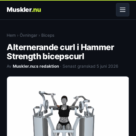
Muskler
.nu
Hem
›
Övningar
›
Biceps
Alternerande curl i Hammer
Strength bicepscurl
Av
Muskler.nu:s redaktion
· Senast granskad 5 juni 2026