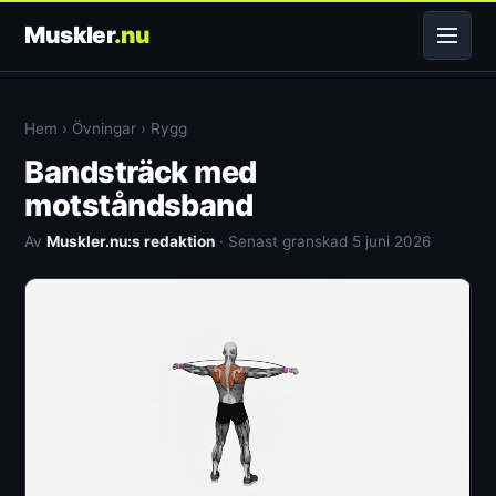
Muskler
.nu
Hem
›
Övningar
›
Rygg
Bandsträck med
motståndsband
Av
Muskler.nu:s redaktion
· Senast granskad 5 juni 2026