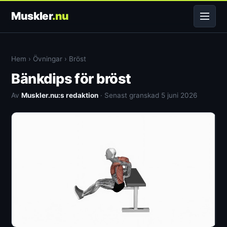
Muskler
.nu
Hem
›
Övningar
›
Bröst
Bänkdips för bröst
Av
Muskler.nu:s redaktion
· Senast granskad 5 juni 2026