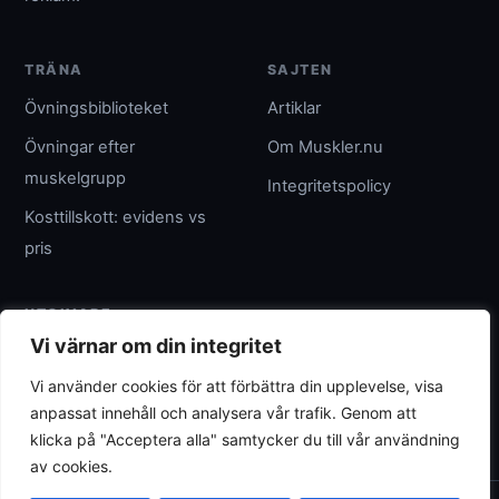
TRÄNA
SAJTEN
Övningsbiblioteket
Artiklar
Övningar efter
Om Muskler.nu
muskelgrupp
Integritetspolicy
Kosttillskott: evidens vs
pris
UTGIVARE
Vi värnar om din integritet
Umpteenth Media
Vi använder cookies för att förbättra din upplevelse, visa
Org.nr 559183-3313
anpassat innehåll och analysera vår trafik. Genom att
wave@umpteenth.media
klicka på "Acceptera alla" samtycker du till vår användning
av cookies.