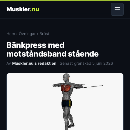
Muskler
.nu
Hem
›
Övningar
›
Bröst
Bänkpress med
motståndsband stående
Av
Muskler.nu:s redaktion
· Senast granskad 5 juni 2026