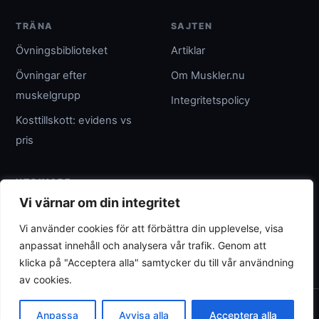
TRÄNA
SAJTEN
Övningsbiblioteket
Artiklar
Övningar efter
Om Muskler.nu
muskelgrupp
Integritetspolicy
Kosttillskott: evidens vs
pris
UTGIVARE
Vi värnar om din integritet
Umpteenth Media
Vi använder cookies för att förbättra din upplevelse, visa
Org.nr 559183-3313
anpassat innehåll och analysera vår trafik. Genom att
wave@umpteenth.media
klicka på "Acceptera alla" samtycker du till vår användning
av cookies.
© 2026 Muskler.nu
Anpassa
Avvisa alla
Acceptera alla