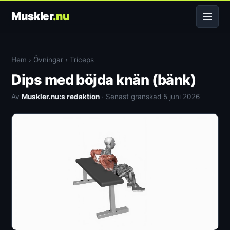
Muskler
.nu
Hem
›
Övningar
›
Triceps
Dips med böjda knän (bänk)
Av
Muskler.nu:s redaktion
· Senast granskad 5 juni 2026