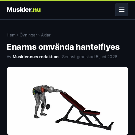
Muskler
.nu
Hem
›
Övningar
›
Axlar
Enarms omvända hantelflyes
Av
Muskler.nu:s redaktion
· Senast granskad 5 juni 2026