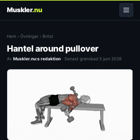
Muskler
.nu
Hem
›
Övningar
›
Bröst
Hantel around pullover
Av
Muskler.nu:s redaktion
· Senast granskad 5 juni 2026