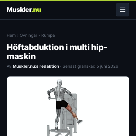
Muskler
.nu
Hem
›
Övningar
›
Rumpa
Höftabduktion i multi hip-
maskin
Av
Muskler.nu:s redaktion
· Senast granskad 5 juni 2026