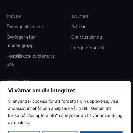
TRÄNA
SAJTEN
Övningsbiblioteket
Artiklar
Övningar efter
Om Muskler.nu
muskelgrupp
Integritetspolicy
Kosttillskott: evidens vs
pris
UTGIVARE
Vi värnar om din integritet
Umpteenth Media
Vi använder cookies för att förbättra din upplevelse, visa
Org.nr 559183-3313
anpassat innehåll och analysera vår trafik. Genom att
wave@umpteenth.media
klicka på "Acceptera alla" samtycker du till vår användning
av cookies.