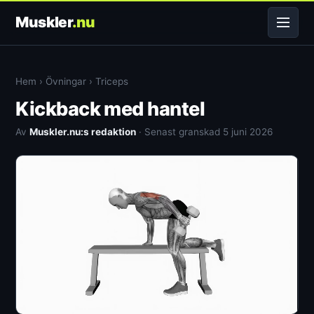
Muskler
.nu
Hem
›
Övningar
›
Triceps
Kickback med hantel
Av
Muskler.nu:s redaktion
· Senast granskad 5 juni 2026