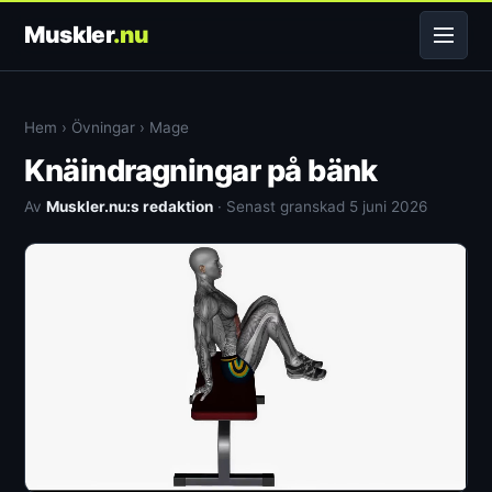
Muskler
.nu
Hem
›
Övningar
›
Mage
Knäindragningar på bänk
Av
Muskler.nu:s redaktion
· Senast granskad 5 juni 2026