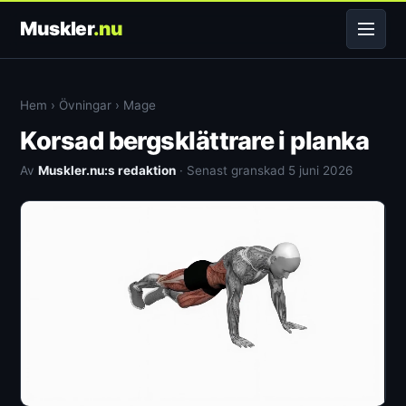
Muskler
.nu
Hem
›
Övningar
›
Mage
Korsad bergsklättrare i planka
Av
Muskler.nu:s redaktion
· Senast granskad 5 juni 2026