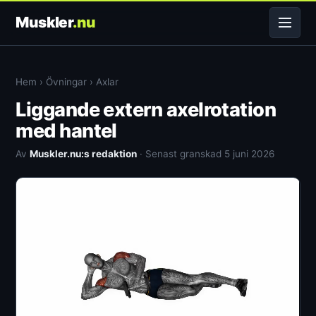
Muskler
.nu
Hem
›
Övningar
›
Axlar
Liggande extern axelrotation
med hantel
Av
Muskler.nu:s redaktion
· Senast granskad 5 juni 2026