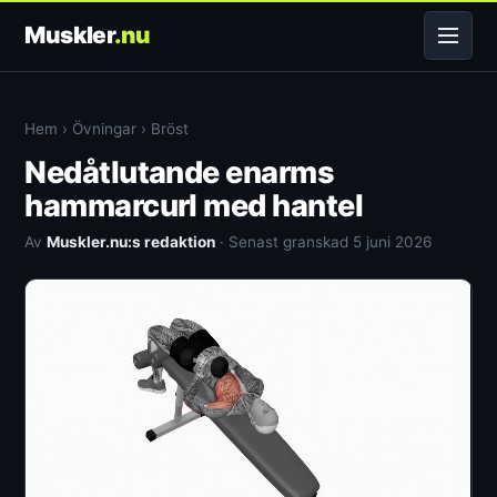
Muskler
.nu
Hem
›
Övningar
›
Bröst
Nedåtlutande enarms
hammarcurl med hantel
Av
Muskler.nu:s redaktion
· Senast granskad 5 juni 2026