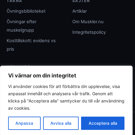
TRÄNA
SAJTEN
Övningsbiblioteket
Artiklar
Övningar efter
Om Muskler.nu
muskelgrupp
Integritetspolicy
Kosttillskott: evidens vs
pris
UTGIVARE
Vi värnar om din integritet
Umpteenth Media
Vi använder cookies för att förbättra din upplevelse, visa
Org.nr 559183-3313
anpassat innehåll och analysera vår trafik. Genom att
wave@umpteenth.media
klicka på "Acceptera alla" samtycker du till vår användning
av cookies.
© 2026 Muskler.nu
Anpassa
Avvisa alla
Acceptera alla
Allmän träningsinformation - ersätter inte individuell rådgivning.