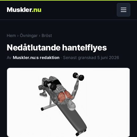
Muskler
.nu
Hem
›
Övningar
›
Bröst
Nedåtlutande hantelflyes
Av
Muskler.nu:s redaktion
· Senast granskad 5 juni 2026