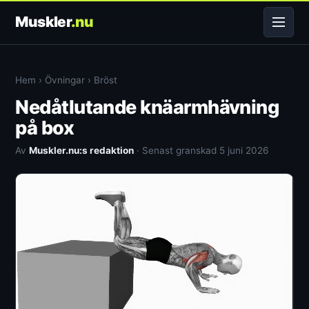
Muskler
.nu
Hem
›
Övningar
›
Bröst
Nedåtlutande knäarmhävning
på box
Av
Muskler.nu:s redaktion
· Senast granskad 5 juni 2026