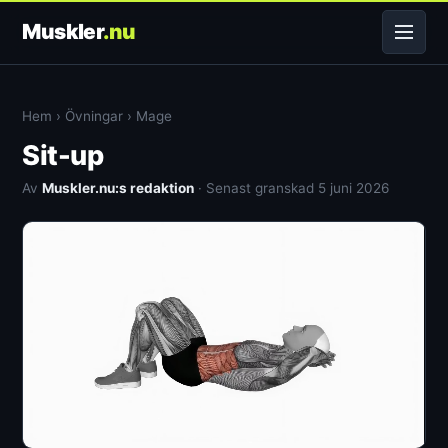
Muskler
.nu
Hem
›
Övningar
›
Mage
Sit-up
Av
Muskler.nu:s redaktion
· Senast granskad 5 juni 2026