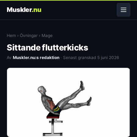
Muskler
.nu
Hem
›
Övningar
›
Mage
Sittande flutterkicks
Av
Muskler.nu:s redaktion
· Senast granskad 5 juni 2026