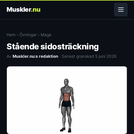
Muskler
.nu
Hem
›
Övningar
›
Mage
Stående sidosträckning
Av
Muskler.nu:s redaktion
· Senast granskad 5 juni 2026