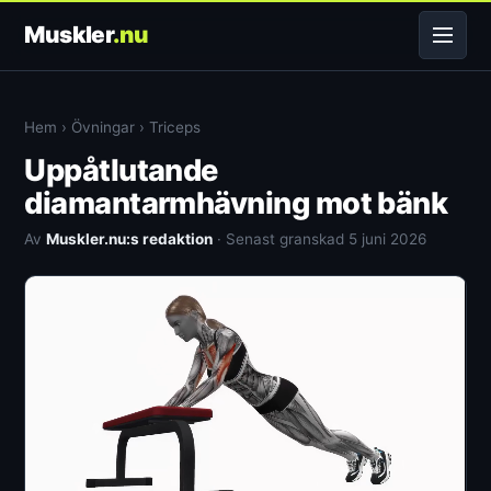
Muskler
.nu
Hem
›
Övningar
›
Triceps
Uppåtlutande
diamantarmhävning mot bänk
Av
Muskler.nu:s redaktion
· Senast granskad 5 juni 2026