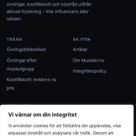
övningar, kosttillskott och kostråd utifrån
aktuell forskning - inte influencers eller
reklam.
TRÄNA
SAJTEN
Övningsbiblioteket
Artiklar
Övningar efter
Om Muskler.nu
muskelgrupp
Integritetspolicy
Kosttillskott: evidens vs
pris
UTGIVARE
Vi värnar om din integritet
Umpteenth Media
Vi använder cookies för att förbättra din upplevelse, visa
Org.nr 559183-3313
anpassat innehåll och analysera vår trafik. Genom att