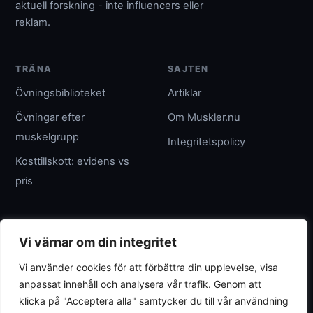
aktuell forskning - inte influencers eller
reklam.
TRÄNA
SAJTEN
Övningsbiblioteket
Artiklar
Övningar efter
Om Muskler.nu
muskelgrupp
Integritetspolicy
Kosttillskott: evidens vs
pris
UTGIVARE
Vi värnar om din integritet
Umpteenth Media
Vi använder cookies för att förbättra din upplevelse, visa
Org.nr 559183-3313
anpassat innehåll och analysera vår trafik. Genom att
wave@umpteenth.media
klicka på "Acceptera alla" samtycker du till vår användning