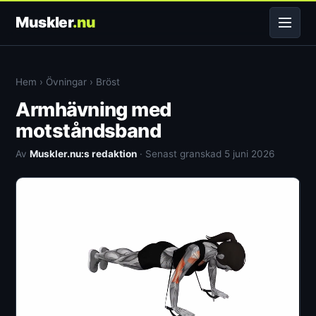
Muskler
.nu
Hem
›
Övningar
›
Bröst
Armhävning med
motståndsband
Av
Muskler.nu:s redaktion
· Senast granskad 5 juni 2026