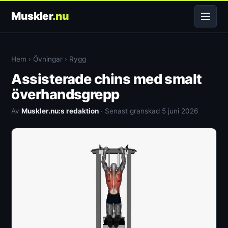
Muskler
.nu
Hem
›
Övningar
›
Rygg
Assisterade chins med smalt
överhandsgrepp
Av
Muskler.nu:s redaktion
· Senast granskad 5 juni 2026