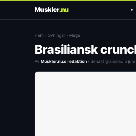
Muskler
.nu
Hem
›
Övningar
›
Mage
Brasiliansk crunc
Av
Muskler.nu:s redaktion
· Senast granskad 5 juni