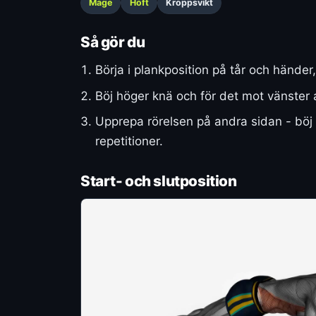
Mage
Höft
Kroppsvikt
Så gör du
Börja i plankposition på tår och händer,
Böj höger knä och för det mot vänster a
Upprepa rörelsen på andra sidan - böj 
repetitioner.
Start- och slutposition