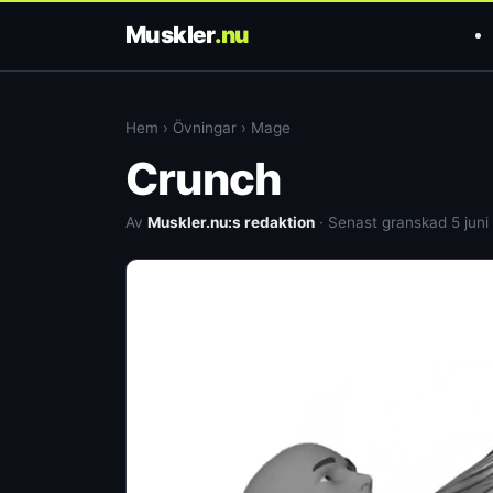
Muskler
.nu
Hem
›
Övningar
›
Mage
Crunch
Av
Muskler.nu:s redaktion
· Senast granskad 5 juni