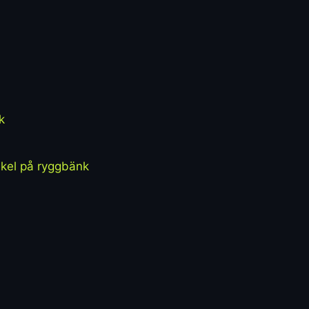
k
nkel på ryggbänk