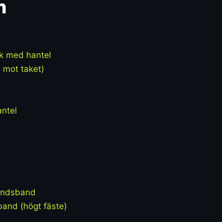
h
k med hantel
 mot taket)
antel
tåndsband
and (högt fäste)