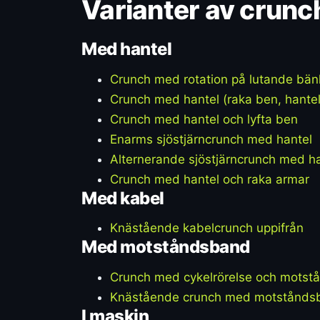
Varianter av crunc
Med hantel
Crunch med rotation på lutande bän
Crunch med hantel (raka ben, hantel
Crunch med hantel och lyfta ben
Enarms sjöstjärncrunch med hantel
Alternerande sjöstjärncrunch med h
Crunch med hantel och raka armar
Med kabel
Knästående kabelcrunch uppifrån
Med motståndsband
Crunch med cykelrörelse och mots
Knästående crunch med motståndsb
I maskin