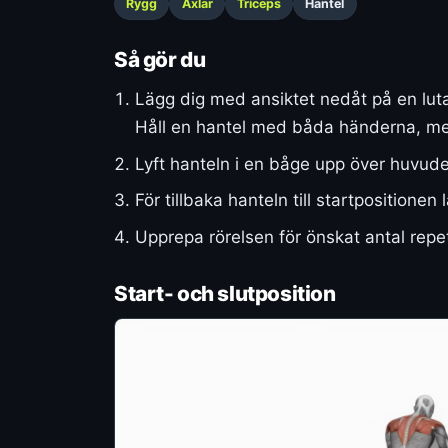
Rygg
Axlar
Triceps
Hantel
Så gör du
Lägg dig med ansiktet nedåt på en luta
Håll en hantel med båda händerna, me
Lyft hanteln i en båge upp över huvude
För tillbaka hanteln till startpositio
Upprepa rörelsen för önskat antal repe
Start- och slutposition