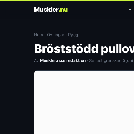
Muskler
.nu
Hem
›
Övningar
›
Rygg
Bröststödd pullo
Av
Muskler.nu:s redaktion
· Senast granskad 5 juni