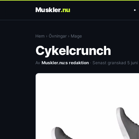
Muskler
.nu
Hem
›
Övningar
›
Mage
Cykelcrunch
Av
Muskler.nu:s redaktion
· Senast granskad 5 juni