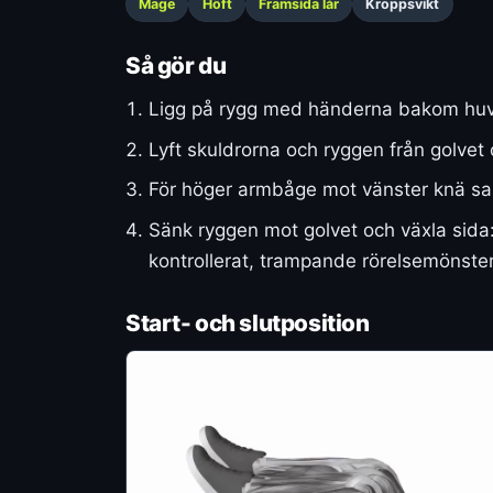
Mage
Höft
Framsida lår
Kroppsvikt
Så gör du
Ligg på rygg med händerna bakom huvu
Lyft skuldrorna och ryggen från golve
För höger armbåge mot vänster knä sam
Sänk ryggen mot golvet och växla sida:
kontrollerat, trampande rörelsemönster
Start- och slutposition