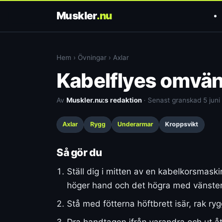
Muskler
.nu
Hem
›
Övningar
›
Axlar
Kabelflyes omvän
Av
Muskler.nu:s redaktion
· Senast granskad 5 juni
Axlar
Rygg
Underarmar
Kroppsvikt
Så gör du
Ställ dig i mitten av en kabelkorsmask
höger hand och det högra med vänster
Stå med fötterna höftbrett isär, rak ryg
Dra handtagen ifrån varandra och ut åt 