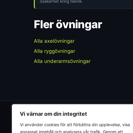
osäkerhet kring teknik.
Fler övningar
Alla axelövningar
Alla ryggövningar
Alla underarmsövningar
Vi värnar om din integritet
Muskler
.nu
Vi använder cookies för att förbättra din upplevelse, visa
Evidensbaserad träningsguide. Vi granskar
anpassat innehåll och analysera vår trafik. Genom att