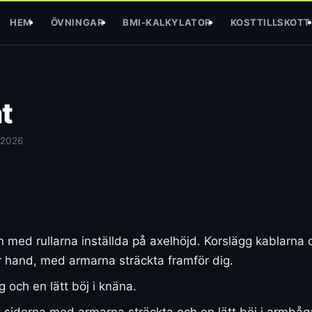
HEM
ÖVNINGAR
BMI-KALKYLATOR
KOSTTILLSKOTT
t
 2026
in med rullarna inställda på axelhöjd. Korslägg kablarn
 hand, med armarna sträckta framför dig.
g och en lätt böj i knäna.
sidorna med armarna sträckta och en lätt böj i armbågar