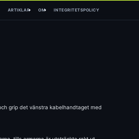
ARTIKLAR
OM
INTEGRITETSPOLICY
a och grip det vänstra kabelhandtaget med
na, tills armarna är utsträckta rakt ut