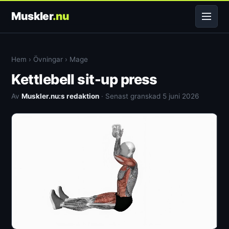
Muskler
.nu
Hem
›
Övningar
›
Mage
Kettlebell sit-up press
Av
Muskler.nu:s redaktion
· Senast granskad 5 juni 2026