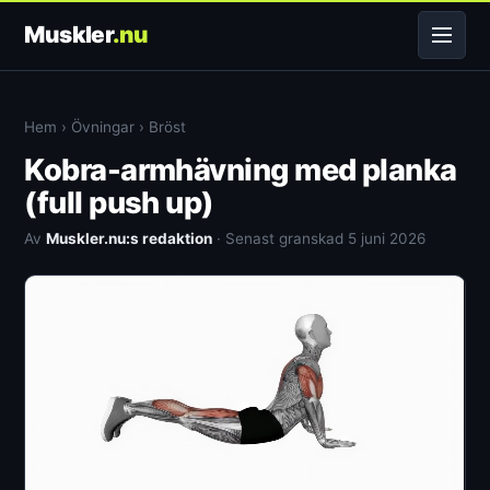
Muskler
.nu
Hem
›
Övningar
›
Bröst
Kobra-armhävning med planka
(full push up)
Av
Muskler.nu:s redaktion
· Senast granskad 5 juni 2026