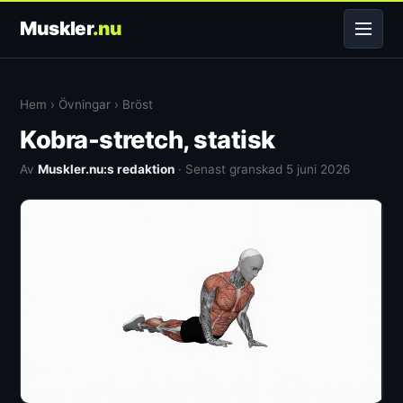
Muskler
.nu
Hem
›
Övningar
›
Bröst
Kobra-stretch, statisk
Av
Muskler.nu:s redaktion
· Senast granskad 5 juni 2026