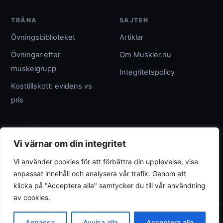
TRÄNA
SAJTEN
Övningsbiblioteket
Artiklar
Övningar efter
Om Muskler.nu
muskelgrupp
Integritetspolicy
Kosttillskott: evidens vs
pris
UTGIVARE
Vi värnar om din integritet
Umpteenth Media
Vi använder cookies för att förbättra din upplevelse, visa
Org.nr 559183-3313
anpassat innehåll och analysera vår trafik. Genom att
wave@umpteenth.media
klicka på "Acceptera alla" samtycker du till vår användning
av cookies.
© 2026 Muskler.nu
Anpassa
Avvisa alla
Acceptera alla