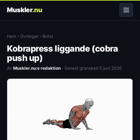
Muskler
.nu
Hem
›
Övningar
›
Bröst
Kobrapress liggande (cobra
push up)
Av
Muskler.nu:s redaktion
· Senast granskad 5 juni 2026