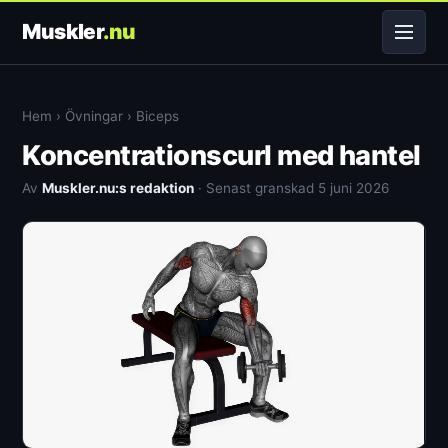
Muskler
.nu
Hem
›
Övningar
›
Biceps
Koncentrationscurl med hantel
Av
Muskler.nu:s redaktion
· Senast granskad 5 juni 2026