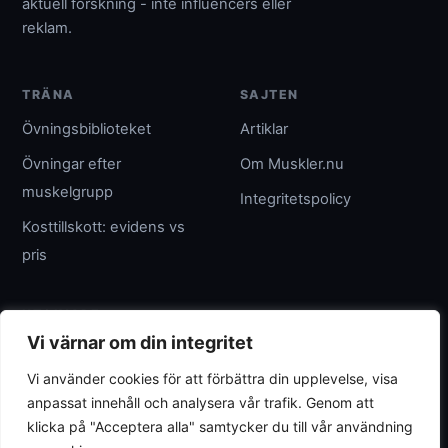
aktuell forskning - inte influencers eller
reklam.
TRÄNA
SAJTEN
Övningsbiblioteket
Artiklar
Övningar efter
Om Muskler.nu
muskelgrupp
Integritetspolicy
Kosttillskott: evidens vs
pris
UTGIVARE
Vi värnar om din integritet
Umpteenth Media
Vi använder cookies för att förbättra din upplevelse, visa
Org.nr 559183-3313
anpassat innehåll och analysera vår trafik. Genom att
wave@umpteenth.media
klicka på "Acceptera alla" samtycker du till vår användning