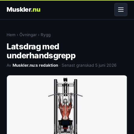
Muskler
.nu
Hem
›
Övningar
›
Rygg
Latsdrag med
underhandsgrepp
Av
Muskler.nu:s redaktion
· Senast granskad 5 juni 2026