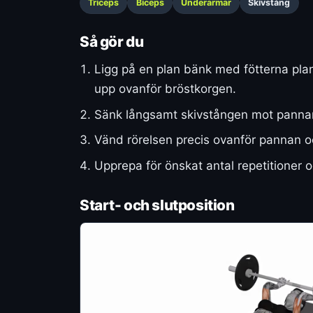
Triceps
Biceps
Underarmar
Skivstång
Så gör du
Ligg på en plan bänk med fötterna pla
upp ovanför bröstkorgen.
Sänk långsamt skivstången mot pannan
Vänd rörelsen precis ovanför pannan och
Upprepa för önskat antal repetitioner 
Start- och slutposition