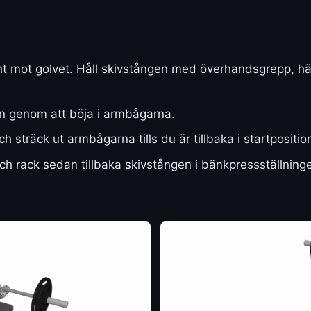
nt mot golvet. Håll skivstången med överhandsgrepp, hä
 genom att böja i armbågarna.
 sträck ut armbågarna tills du är tillbaka i startpositio
och rack sedan tillbaka skivstången i bänkpressställning