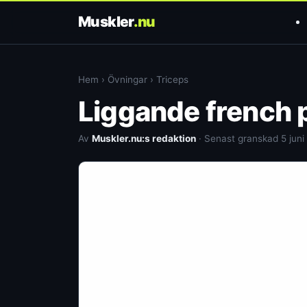
Muskler
.nu
Hem
›
Övningar
›
Triceps
Liggande french 
Av
Muskler.nu:s redaktion
· Senast granskad 5 juni