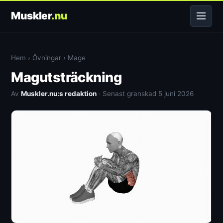
Muskler
.nu
Hem
›
Övningar
›
Mage
Magutsträckning
Av
Muskler.nu:s redaktion
· Senast granskad 5 juni 2026