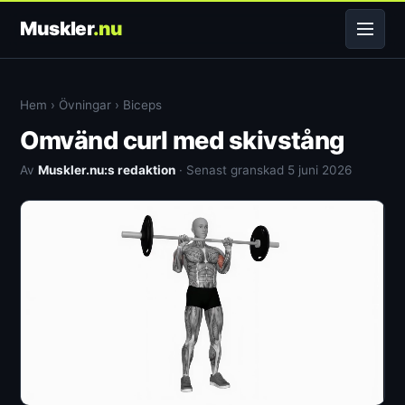
Muskler
.nu
Hem
›
Övningar
›
Biceps
Omvänd curl med skivstång
Av
Muskler.nu:s redaktion
· Senast granskad 5 juni 2026