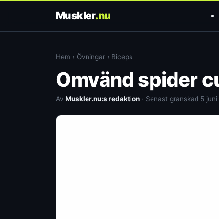
Muskler
.nu
Hem
›
Övningar
›
Biceps
Omvänd spider c
Av
Muskler.nu:s redaktion
· Senast granskad 5 juni