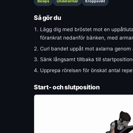
Biceps
Underarmar
Kroppsvikt
Så gör du
Lägg dig med bröstet mot en uppåtluta
förankrat nedanför bänken, med armarn
Curl bandet uppåt mot axlarna genom at
Sänk långsamt tillbaka till startpositi
Upprepa rörelsen för önskat antal repet
Start- och slutposition