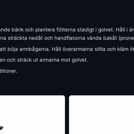
nde bänk och plantera fötterna stadigt i golvet. Håll i
a sträckta nedåt och handflatorna vända bakåt (proner
t böja armbågarna. Håll överarmarna stilla och kläm ih
onen och sträck ut armarna mot golvet.
itioner.