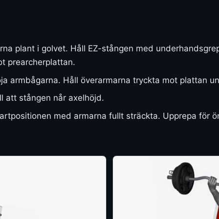
rna plant i golvet. Håll EZ-stången med underhandsgre
t prearcherplattan.
ja armbågarna. Håll överarmarna tryckta mot plattan un
ll att stången når axelhöjd.
startpositionen med armarna fullt sträckta. Upprepa för ön