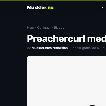
Muskler
.nu
Hem
›
Övningar
›
Biceps
Preachercurl med
Av
Muskler.nu:s redaktion
· Senast granskad 5 juni