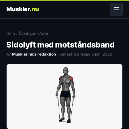
Muskler
.nu
Hem
›
Övningar
›
Axlar
Sidolyft med motståndsband
Av
Muskler.nu:s redaktion
· Senast granskad 5 juni 2026