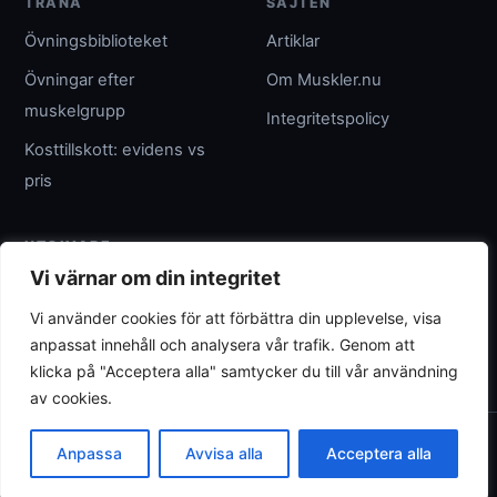
TRÄNA
SAJTEN
Övningsbiblioteket
Artiklar
Övningar efter
Om Muskler.nu
muskelgrupp
Integritetspolicy
Kosttillskott: evidens vs
pris
UTGIVARE
Vi värnar om din integritet
Umpteenth Media
Vi använder cookies för att förbättra din upplevelse, visa
Org.nr 559183-3313
anpassat innehåll och analysera vår trafik. Genom att
wave@umpteenth.media
klicka på "Acceptera alla" samtycker du till vår användning
av cookies.
© 2026 Muskler.nu
Anpassa
Avvisa alla
Acceptera alla
Allmän träningsinformation - ersätter inte individuell rådgivning.