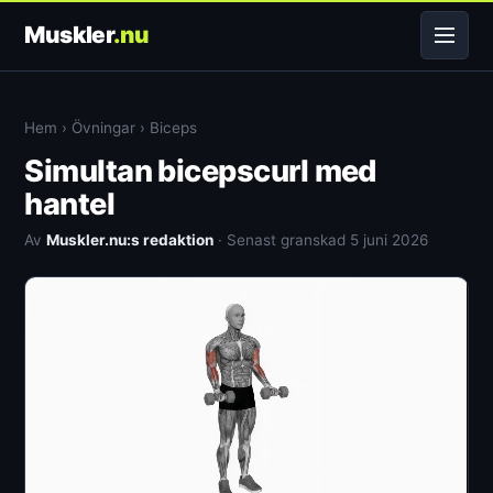
Muskler
.nu
Hem
›
Övningar
›
Biceps
Simultan bicepscurl med
hantel
Av
Muskler.nu:s redaktion
· Senast granskad 5 juni 2026