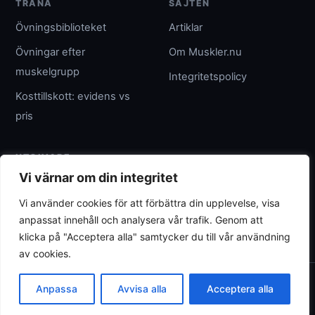
TRÄNA
SAJTEN
Övningsbiblioteket
Artiklar
Övningar efter
Om Muskler.nu
muskelgrupp
Integritetspolicy
Kosttillskott: evidens vs
pris
UTGIVARE
Vi värnar om din integritet
Umpteenth Media
Vi använder cookies för att förbättra din upplevelse, visa
Org.nr 559183-3313
anpassat innehåll och analysera vår trafik. Genom att
wave@umpteenth.media
klicka på "Acceptera alla" samtycker du till vår användning
av cookies.
© 2026 Muskler.nu
Anpassa
Avvisa alla
Acceptera alla
Allmän träningsinformation - ersätter inte individuell rådgivning.