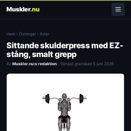
Muskler
.nu
Hem
›
Övningar
›
Axlar
Sittande skulderpress med EZ-
stång, smalt grepp
Av
Muskler.nu:s redaktion
· Senast granskad 5 juni 2026