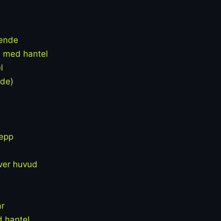
ående
 med hantel
l
nde)
repp
ver huvud
ar
 hantel