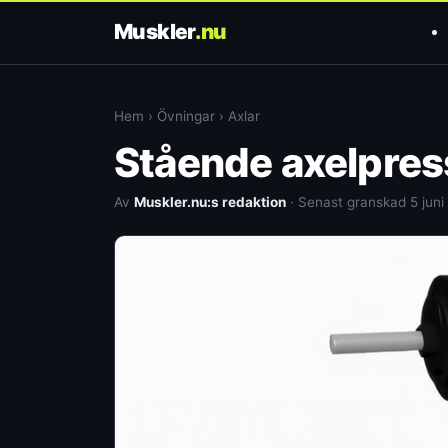
Muskler
.nu
Hem
›
Övningar
›
Axlar
Stående axelpres
Av
Muskler.nu:s redaktion
· Senast granskad 5 juni