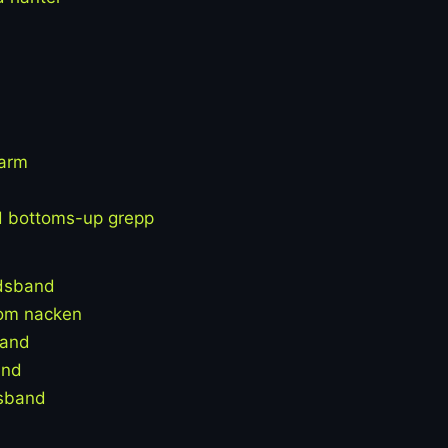
 arm
d bottoms-up grepp
dsband
om nacken
band
and
dsband