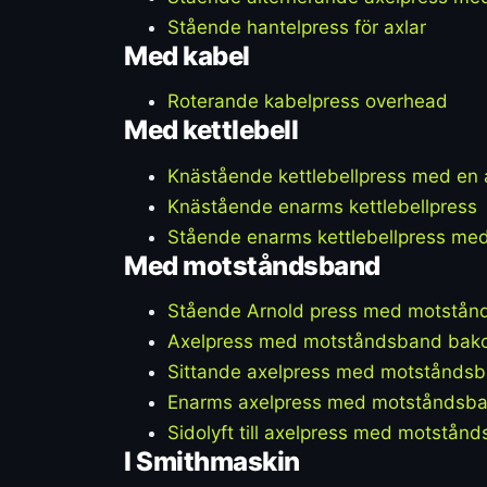
Stående hantelpress för axlar
Med kabel
Roterande kabelpress overhead
Med kettlebell
Knästående kettlebellpress med en
Knästående enarms kettlebellpress
Stående enarms kettlebellpress me
Med motståndsband
Stående Arnold press med motstån
Axelpress med motståndsband bak
Sittande axelpress med motstånds
Enarms axelpress med motståndsb
Sidolyft till axelpress med motstån
I Smithmaskin