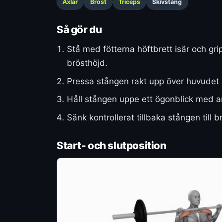
Axlar
Bröst
Triceps
Skivstång
Så gör du
Stå med fötterna höftbrett isär och g
brösthöjd.
Pressa stången rakt upp över huvudet 
Håll stången uppe ett ögonblick med ar
Sänk kontrollerat tillbaka stången till 
Start- och slutposition