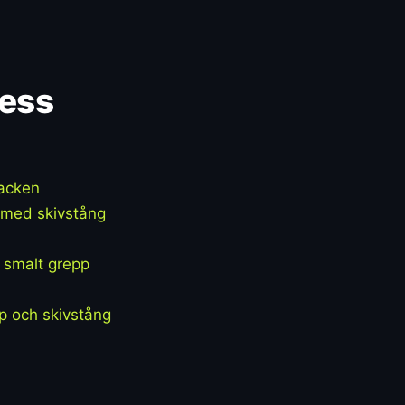
ress
nacken
 med skivstång
 smalt grepp
p och skivstång