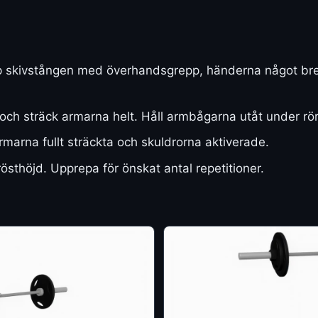
rip skivstången med överhandsgrepp, händerna något bre
och sträck armarna helt. Håll armbågarna utåt under rör
marna fullt sträckta och skuldrorna aktiverade.
brösthöjd. Upprepa för önskat antal repetitioner.