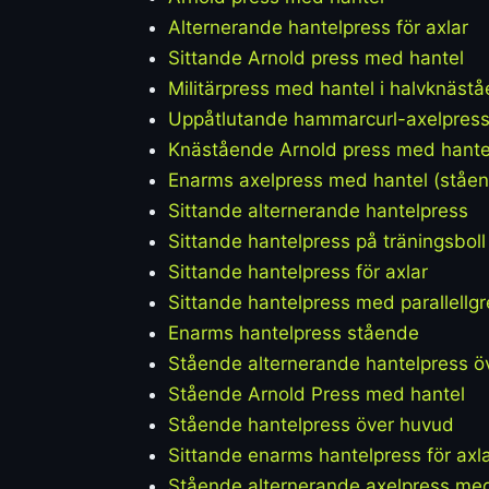
Alternerande hantelpress för axlar
Sittande Arnold press med hantel
Militärpress med hantel i halvknäst
Uppåtlutande hammarcurl-axelpress
Knästående Arnold press med hante
Enarms axelpress med hantel (ståe
Sittande alternerande hantelpress
Sittande hantelpress på träningsboll
Sittande hantelpress för axlar
Sittande hantelpress med parallellg
Enarms hantelpress stående
Stående alternerande hantelpress ö
Stående Arnold Press med hantel
Stående hantelpress över huvud
Sittande enarms hantelpress för axl
Stående alternerande axelpress med