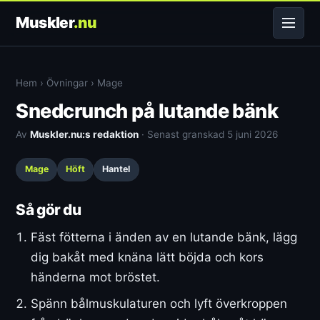
Muskler
.nu
Hem
›
Övningar
›
Mage
Snedcrunch på lutande bänk
Av
Muskler.nu:s redaktion
· Senast granskad 5 juni 2026
Mage
Höft
Hantel
Så gör du
Fäst fötterna i änden av en lutande bänk, lägg
dig bakåt med knäna lätt böjda och kors
händerna mot bröstet.
Spänn bålmuskulaturen och lyft överkroppen