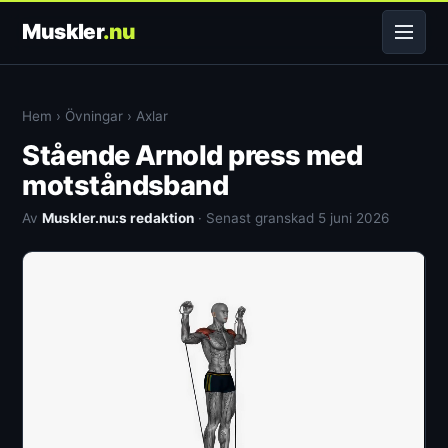
Muskler
.nu
Hem
›
Övningar
›
Axlar
Stående Arnold press med
motståndsband
Av
Muskler.nu:s redaktion
· Senast granskad 5 juni 2026