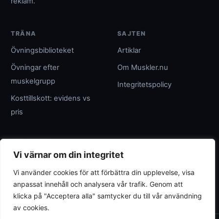
reklam.
TRÄNA
SAJTEN
Övningsbiblioteket
Artiklar
Övningar efter
Om Muskler.nu
muskelgrupp
Integritetspolicy
Kosttillskott: evidens vs
pris
UTGIVARE
Vi värnar om din integritet
Umpteenth Media
Vi använder cookies för att förbättra din upplevelse, visa
Org.nr 559183-3313
anpassat innehåll och analysera vår trafik. Genom att
wave@umpteenth.media
klicka på "Acceptera alla" samtycker du till vår användning
av cookies.