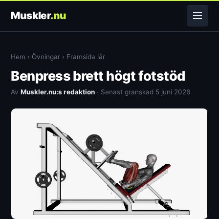
Muskler
.nu
Hem
›
Övningar
›
Framsida lår
Benpress brett högt fotstöd
Av
Muskler.nu:s redaktion
· Senast granskad 5 juni 2026