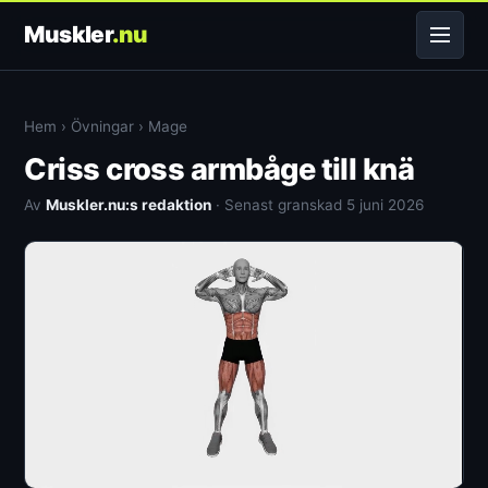
Muskler
.nu
Hem
›
Övningar
›
Mage
Criss cross armbåge till knä
Av
Muskler.nu:s redaktion
· Senast granskad 5 juni 2026